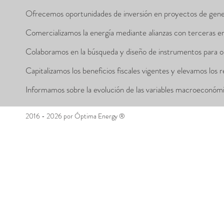
Ofrecemos oportunidades de inversión en proyectos de generaci
Comercializamos la energía mediante alianzas con terceras e
Colaboramos en la búsqueda y diseño de instrumentos para ob
Capitalizamos los beneficios fiscales vigentes y elevamos los r
Informamos sobre la evolución de las variables macroeconómi
2016 - 2026 por Óptima Energy ®