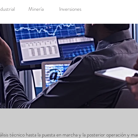
dustrial
Minería
Inversiones
lisis técnico hasta la puesta en marcha y la posterior operación y m